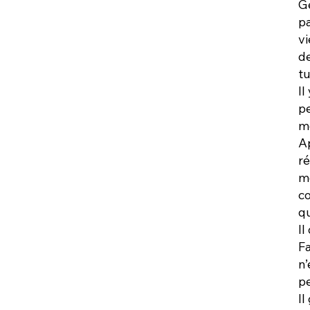
Ge
pa
vi
de
t
Il
pe
m
Ap
ré
m
co
q
Il
Fa
n’
pe
Il