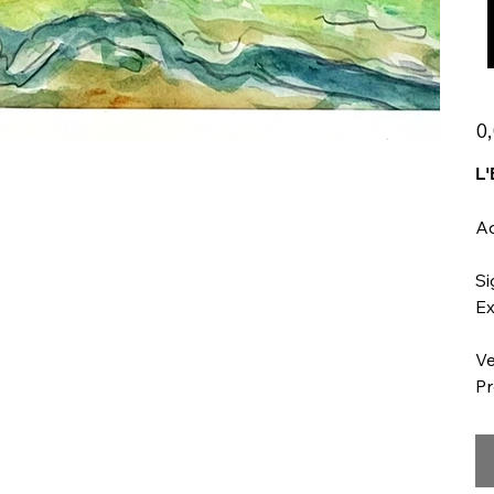
Prix
0
L'
Aq
Si
Ex
Ve
Pr