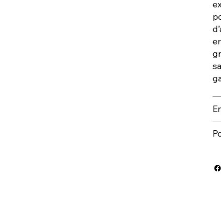
e
po
d’
e
g
sa
ga
En
Po