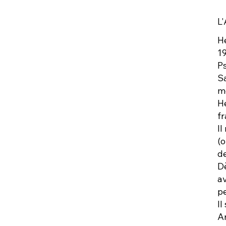
L'
He
1
P
Sa
m
He
fr
Il
(o
d
Dè
av
pe
Il
Ar