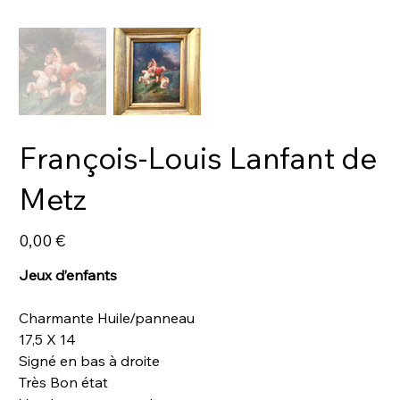
François-Louis Lanfant de
Metz
Prix
0,00 €
Jeux d’enfants
Charmante Huile/panneau
17,5 X 14
Signé en bas à droite
Très Bon état