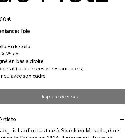
,00 €
enfant et l’oie
lle Huile/toile
 X 25 cm
gné en bas a droite
n état (craquelures et restaurations)
ndu avec son cadre
Rupture de stock
Artiste
ançois Lanfant est né à Sierck en Moselle, dans