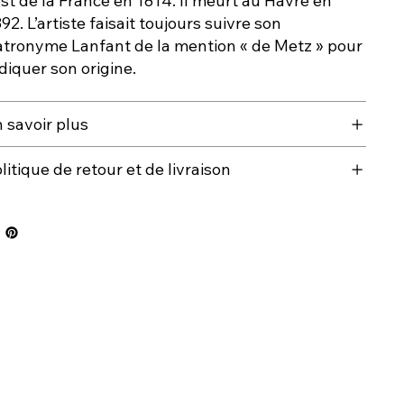
est de la France en 1814. Il meurt au Havre en
92. L’artiste faisait toujours suivre son
atronyme Lanfant de la mention « de Metz » pour
diquer son origine.
 savoir plus
litique de retour et de livraison