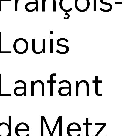
Louis
Lanfant
de Metz