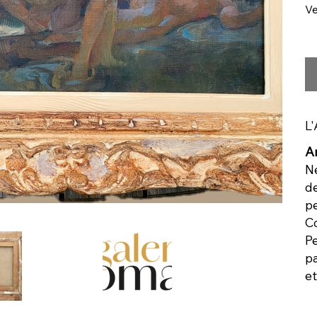
V
L'
An
Né
d
pe
Co
Pe
pa
et