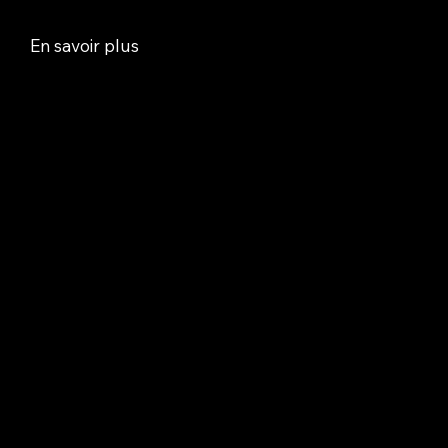
En savoir plus
Gaston Sébire
Peintre figuratif, il est décrit comme totalement
indépendant, hors des modes et des
tendances.